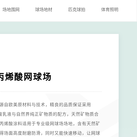
场地围网
球场地材
匹克球拍
体育照明
丙烯酸网球场
源自欧美原材料与技术，精良的品质保证采用
烯酸乳液与自然界纯正矿物质的配方，天然矿物质合
丙烯酸涂料适用于专业级网球场场地，含有天然矿
得场面高度耐磨防滑，同时又能快速移动，让网球