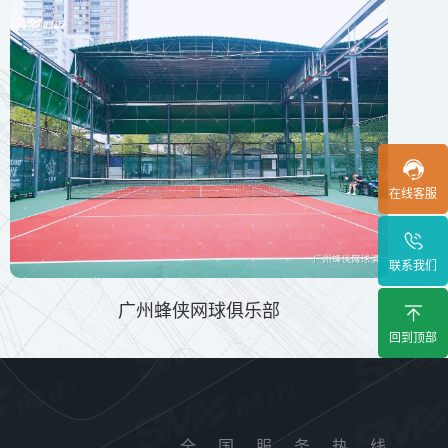
在线客服
联系我们
广州蜂侠网球俱乐部
回到顶部
全国服务热线